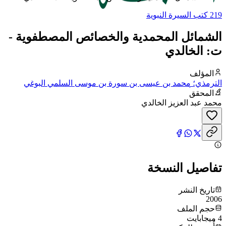
219 كتب السيرة النبوية
الشمائل المحمدية والخصائص المصطفوية -
ت: الخالدي
المؤلف
الترمذي؛ محمد بن عيسى بن سورة بن موسى السلمي البوغي
الترمذي، أبو عيسى
المحقق
محمد عبد العزيز الخالدي
تفاصيل النسخة
تاريخ النشر
2006
حجم الملف
4 ميجابايت