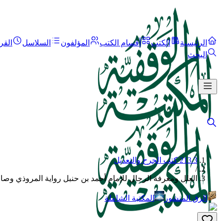
الرئيسية
الكتب
أقسام الكتب
المؤلفون
السلاسل
القر
البحث
213.3 كتب الجرح والتعديل
/
العلل ومعرفة الرجال للإمام أحمد بن حنبل رواية المروذي وصا
الرق المنشور
المكتبة الشاملة