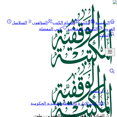
الرئيسية
الكتب
أقسام الكتب
المؤلفون
السلاسل
القرون
الكلمات المفتاحية
كتبي المفضلة
البحث
الرئيسية
350 كتب الإدارة والسلطة التنفيذية الحكومية
القيادة في القرن الحادي والعشرين - ملون