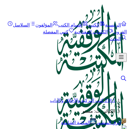
الرئيسية
الكتب
أقسام الكتب
المؤلفون
السلاسل
القرون
الكلمات المفتاحية
كتبي المفضلة
البحث
218.1 كتب التزكية والأخلاق والآداب
/
الكبائر - ت: مستو
الرق المنشور
المكتبة الشاملة