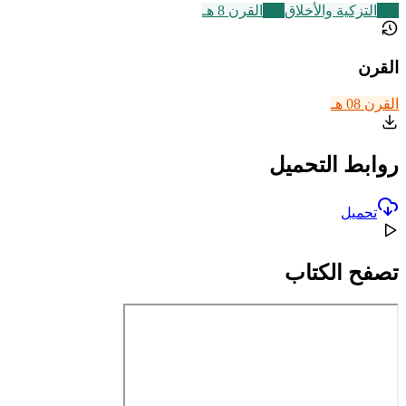
457
التزكية والأخلاق
721
القرن 8 هـ
القرن
القرن 08 هـ
روابط التحميل
تحميل
تصفح الكتاب