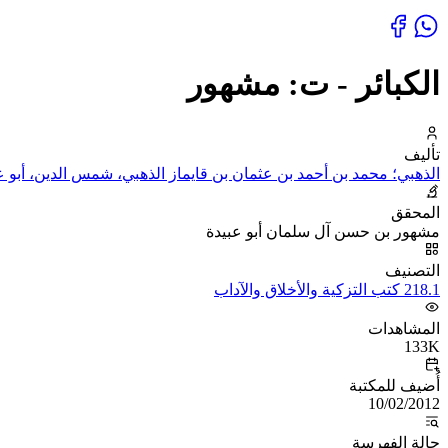
الكبائر - ت: مشهور
تأليف
الذهبي؛ محمد بن أحمد بن عثمان بن قايماز الذهبي، شمس الدين، أبو عب
المحقق
مشهور بن حسن آل سلمان أبو عبيدة
التصنيف
218.1 كتب التزكية والأخلاق والآداب
المشاهدات
133K
أُضيف للمكتبة
10/02/2012
حالة الفهرسة