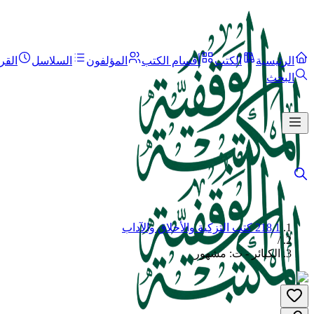
الرئيسية
الكتب
أقسام الكتب
المؤلفون
السلاسل
القر
البحث
218.1 كتب التزكية والأخلاق والآداب
/
الكبائر - ت: مشهور