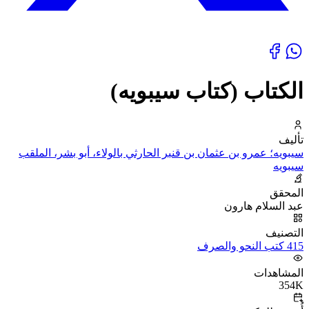
الكتاب (كتاب سيبويه)
تأليف
سيبويه؛ عمرو بن عثمان بن قنبر الحارثي بالولاء، أبو بشر، الملقب
سيبويه
المحقق
عبد السلام هارون
التصنيف
415 كتب النحو والصرف
المشاهدات
354K