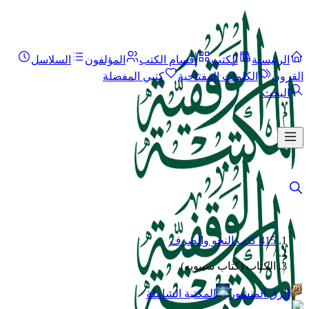
الرئيسية
الكتب
أقسام الكتب
المؤلفون
السلاسل
القرون
الكلمات المفتاحية
كتبي المفضلة
البحث
415 كتب النحو والصرف
/
الكتاب (كتاب سيبويه)
الرق المنشور
المكتبة الشاملة