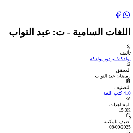
اللغات السامية - ت: عبد التواب
تأليف
نولدكه؛ تيودور نولدكه
المحقق
رمضان عبد التواب
التصنيف
410 كتب اللغة
المشاهدات
15.3K
أُضيف للمكتبة
08/09/2025