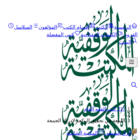
الرئيسية
الكتب
أقسام الكتب
المؤلفون
السلاسل
القرون
الكلمات المفتاحية
كتبي المفضلة
البحث
217 كتب الفقه العام
/
اللمعة في تحقيق الركعة لإدراك الجمعة
الرق المنشور
المكتبة الشاملة