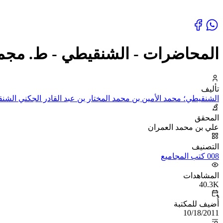
المحاضرات - الشنقيطي - ط. مجمع
تأليف
الشنقيطي؛ محمد الأمين بن محمد المختار بن عبد القادر الجكني الشن
المحقق
علي بن محمد العمران
التصنيف
008 كتب المجاميع
المشاهدات
40.3K
أُضيف للمكتبة
10/18/2011