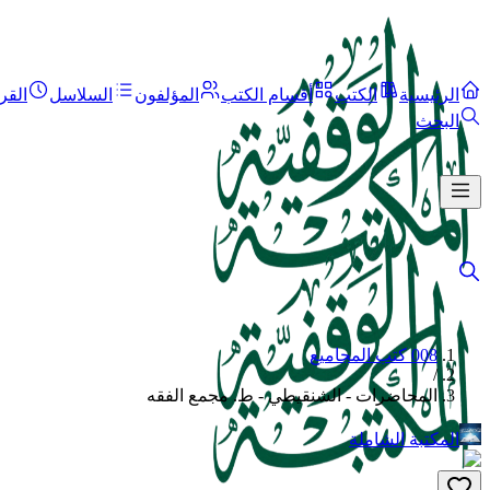
الرئيسية
الكتب
أقسام الكتب
المؤلفون
السلاسل
القر
البحث
008 كتب المجاميع
/
المحاضرات - الشنقيطي - ط. مجمع الفقه
المكتبة الشاملة