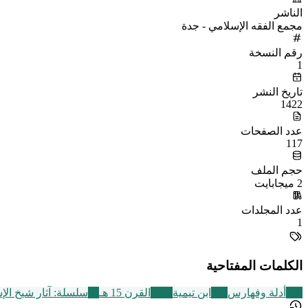
الناشر
مجمع الفقه الإسلامي - جدة
رقم النسخة
1
تاريخ النشر
1422
عدد الصفحات
117
حجم الملف
2 ميجابايت
عدد المجلدات
1
الكلمات المفتاحية
194
أدلة وفهارس
347
ابن تيمية
2469
القرن 15 هـ
18
سلسلة: آثار شيخ الإ