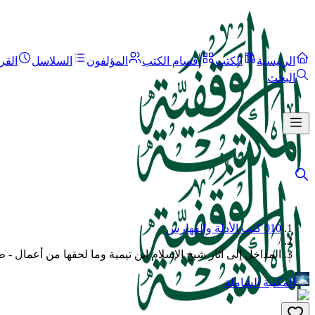
الرئيسية
الكتب
أقسام الكتب
المؤلفون
السلاسل
القر
البحث
010 كتب الأدلة والفهارس
/
المداخل إلى آثار شيخ الإسلام ابن تيمية وما لحقها من أعمال - 
المكتبة الشاملة