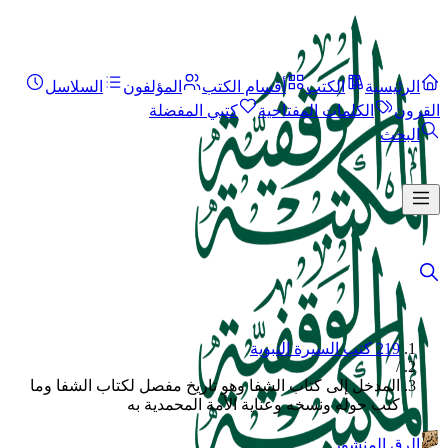
الرئيسية
الكتب
أقسام الكتب
المؤلفون
السلاسل
القرون
الكلمات المفتاحية
كتبي المفضلة
البحث
219 كتب السيرة النبوية
/
المدخل إلى كتاب الشفا وهو تاريخ مفصل لكتاب الشفا وما
كتب حوله ونسخه وعناية الأمة المحمدية به
الرق المنشور