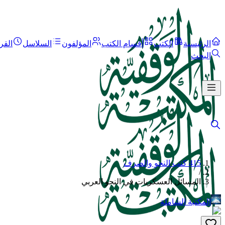
الرئيسية
الكتب
أقسام الكتب
المؤلفون
السلاسل
القر
البحث
415 كتب النحو والصرف
/
المسائل العسكريات في النحو العربي
المكتبة الشاملة