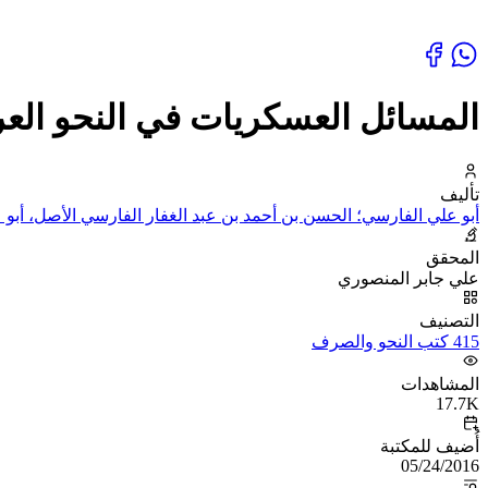
المسائل العسكريات في النحو الع
تأليف
أبو علي الفارسي؛ الحسن بن أحمد بن عبد الغفار الفارسي الأصل، أبو 
المحقق
علي جابر المنصوري
التصنيف
415 كتب النحو والصرف
المشاهدات
17.7K
أُضيف للمكتبة
05/24/2016