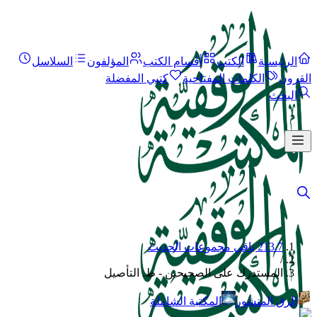
الرئيسية
الكتب
أقسام الكتب
المؤلفون
السلاسل
القرون
الكلمات المفتاحية
كتبي المفضلة
البحث
213.7 باقي مجموعات الحديث
/
المستدرك على الصحيحين - ط. التأصيل
الرق المنشور
المكتبة الشاملة