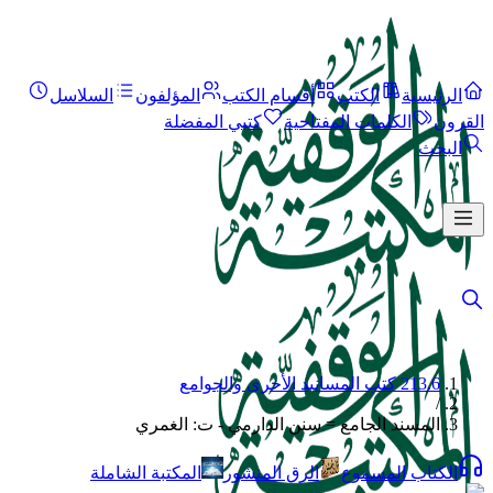
الرئيسية
الكتب
أقسام الكتب
المؤلفون
السلاسل
القرون
الكلمات المفتاحية
كتبي المفضلة
البحث
213.6 كتب المسانيد الأخرى والجوامع
/
المسند الجامع = سنن الدارمي - ت: الغمري
الكتاب المسموع
الرق المنشور
المكتبة الشاملة