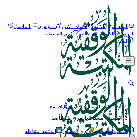
الرئيسية
الكتب
أقسام الكتب
المؤلفون
السلاسل
القرون
الكلمات المفتاحية
كتبي المفضلة
البحث
213.6 كتب المسانيد الأخرى والجوامع
/
المسند = مسند الدارمي - ط. التأصيل
الكتاب المسموع
الرق المنشور
المكتبة الشاملة