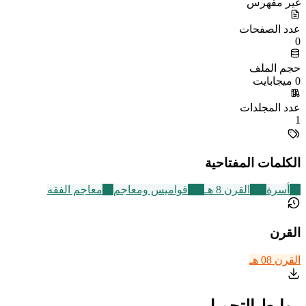
غير مفهرس
عدد الصفحات
0
حجم الملف
0 ميجابايت
عدد المجلدات
1
الكلمات المفتاحية
87
أسرة
721
القرن 8 هـ
236
قواميس ومعاجم
24
معاجم الفقه
القرن
القرن 08 هـ
روابط التحميل