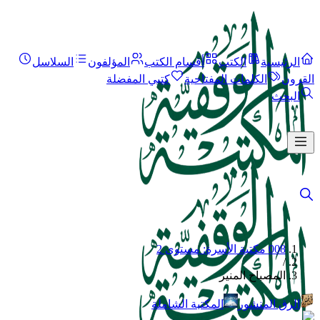
الرئيسية
الكتب
أقسام الكتب
المؤلفون
السلاسل
القرون
الكلمات المفتاحية
كتبي المفضلة
البحث
008 مكتبة الأسرة: مستوى 2
/
المصباح المنير
الرق المنشور
المكتبة الشاملة