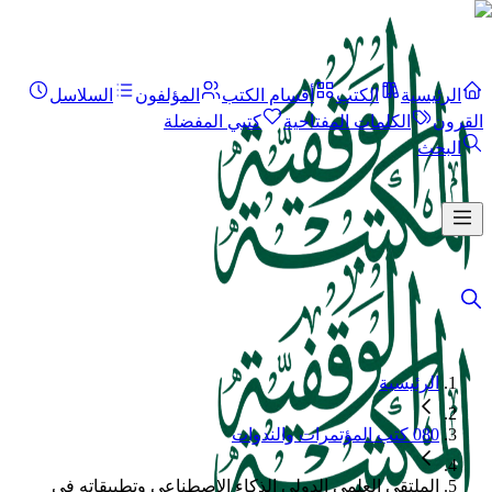
الرئيسية
الكتب
أقسام الكتب
المؤلفون
السلاسل
القرون
الكلمات المفتاحية
كتبي المفضلة
البحث
الرئيسية
080 كتب المؤتمرات والندوات
الملتقى العلمي الدولي الذكاء الاصطناعي وتطبيقاته في