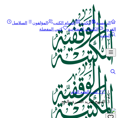
الرئيسية
الكتب
أقسام الكتب
المؤلفون
السلاسل
القرون
الكلمات المفتاحية
كتبي المفضلة
البحث
217 كتب الفقه العام
/
المنهج لمريد العمرة والحج