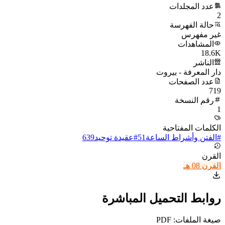
عدد المجلدات
2
حالة الفهرسة
غير مفهرس
المشاهدات
18.6K
الناشر
دار المعرفة - بيروت
عدد الصفحات
719
رقم النسخة
1
الكلمات المفتاحية
#
الفتن وأشراط الساعة
51
#
عقيدة توحيد
639
القرن
القرن 08 هـ
روابط التحميل المباشرة
صيغة الملفات: PDF