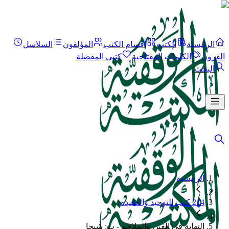
الرئيسية
الكتب
أقسام الكتب
المؤلفون
السلاسل
القرون
الكلمات المفتاحية
كتبي المفضلة
البحث
الرئيسية
214 كتب التوحيد والعقيدة
النهاية في الفتن والملاحم - ت: شيحا