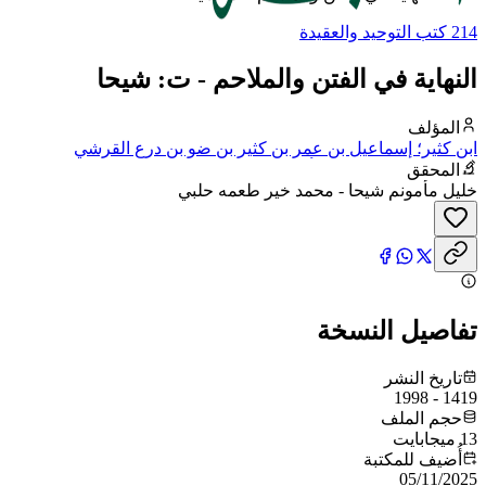
214 كتب التوحيد والعقيدة
النهاية في الفتن والملاحم - ت: شيحا
المؤلف
ابن كثير؛ إسماعيل بن عمر بن كثير بن ضو بن درع القرشي
البصروي ثم الدمشقي، أبو الفداء، عماد الدين
المحقق
خليل مأمونم شيحا - محمد خير طعمه حلبي
تفاصيل النسخة
تاريخ النشر
1419 - 1998
حجم الملف
13 ميجابايت
أُضيف للمكتبة
05/11/2025