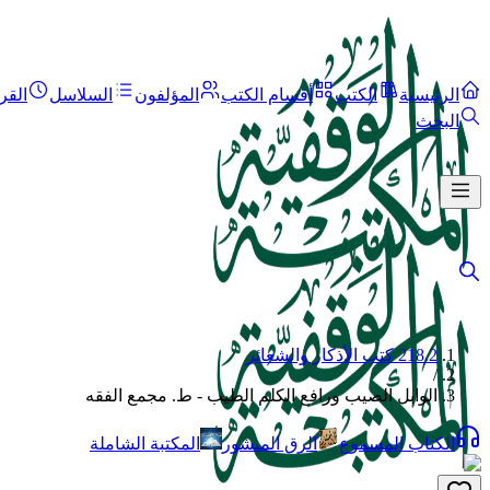
الرئيسية
الكتب
أقسام الكتب
المؤلفون
السلاسل
القر
البحث
218.2 كتب الأذكار والشعائر
/
الوابل الصيب ورافع الكلم الطيب - ط. مجمع الفقه
الكتاب المسموع
الرق المنشور
المكتبة الشاملة