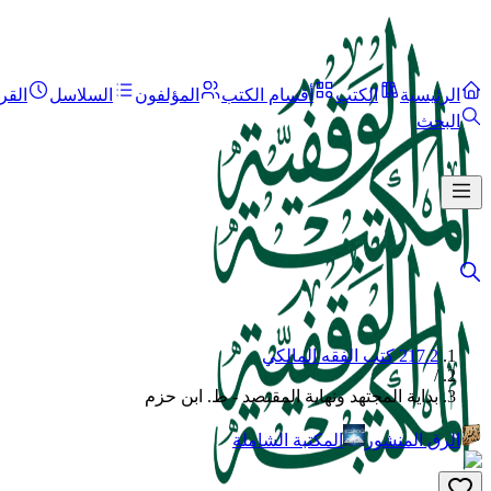
الرئيسية
الكتب
أقسام الكتب
المؤلفون
السلاسل
القر
البحث
217.2 كتب الفقه المالكي
/
بداية المجتهد ونهاية المقتصد - ط. ابن حزم
الرق المنشور
المكتبة الشاملة