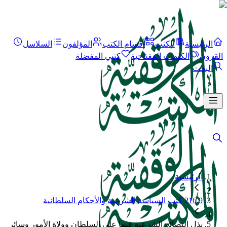
الرئيسية
الكتب
أقسام الكتب
المؤلفون
السلاسل
القرون
الكلمات المفتاحية
كتبي المفضلة
البحث
الرئيسية
216.9 كتب السياسة الشرعية والأحكام السلطانية
بذل النصائح الشرعية فيما على السلطان وولاة الأمور وسائر