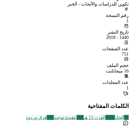
تكوين للدراسات والأبحات - الخبر
رقم النسخة
1
تاريخ النشر
1440 - 2018
عدد الصفحات
751
حجم الملف
16 ميجابايت
عدد المجلدات
1
الكلمات المفتاحية
48
إلحاد
2463
القرن 15 هـ
639
عقيدة توحيد
573
فرق وردود