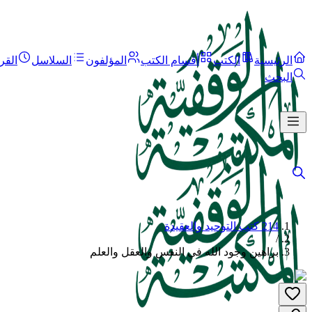
الرئيسية
الكتب
أقسام الكتب
المؤلفون
السلاسل
القر
البحث
214 كتب التوحيد والعقيدة
/
براهين وجود الله في النفس والعقل والعلم