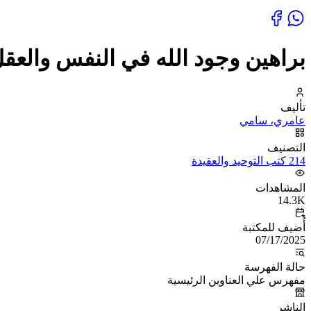
براهين وجود الله في النفس والعقل
تأليف
عامري، سامي
التصنيف
214 كتب التوحيد والعقيدة
المشاهدات
14.3K
أُضيف للمكتبة
07/17/2025
حالة الفهرسة
مفهرس علي العناوين الرئيسية
الناشر