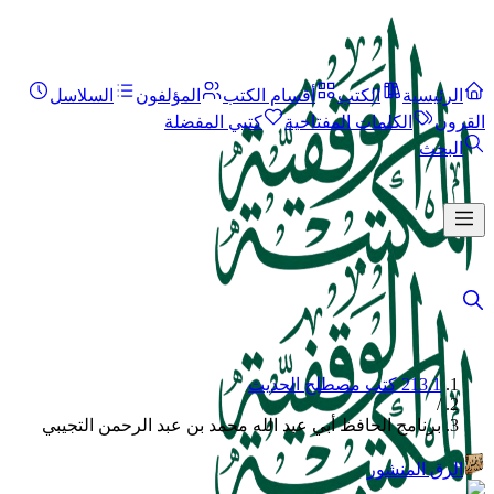
الرئيسية
الكتب
أقسام الكتب
المؤلفون
السلاسل
القرون
الكلمات المفتاحية
كتبي المفضلة
البحث
213.1 كتب مصطلح الحديث
/
برنامج الحافظ أبي عبد الله محمد بن عبد الرحمن التجيبي
الرق المنشور