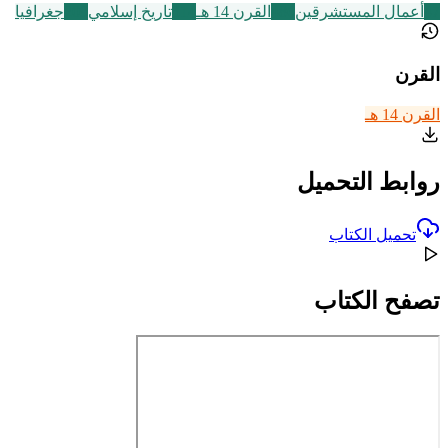
47
أعمال المستشرقين
486
القرن 14 هـ
314
تاريخ إسلامي
209
جغرافيا
القرن
القرن 14 هـ
روابط التحميل
تحميل الكتاب
تصفح الكتاب