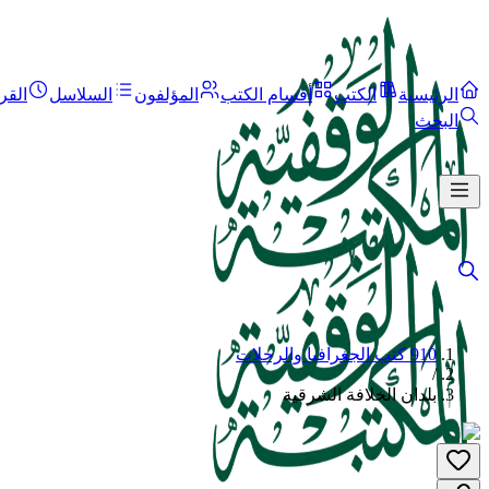
الرئيسية
الكتب
أقسام الكتب
المؤلفون
السلاسل
القر
البحث
910 كتب الجغرافيا والرحلات
/
بلدان الخلافة الشرقية