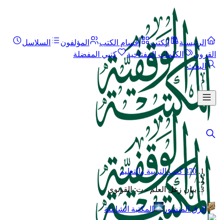
الرئيسية
الكتب
أقسام الكتب
المؤلفون
السلاسل
القرون
الكلمات المفتاحية
كتبي المفضلة
البحث
370 كتب التربية والتعليم
/
بيان زغل العلم - ت: القونوي
الرق المنشور
المكتبة الشاملة