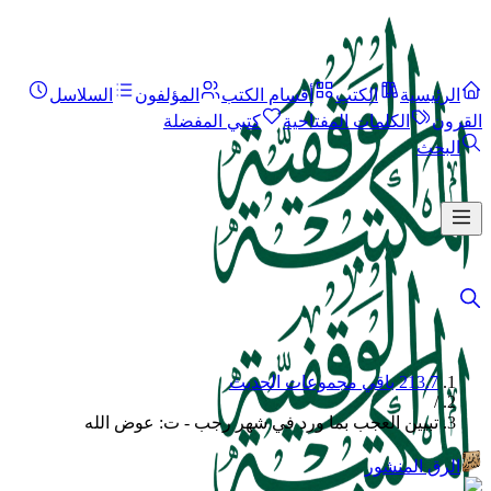
الرئيسية
الكتب
أقسام الكتب
المؤلفون
السلاسل
القرون
الكلمات المفتاحية
كتبي المفضلة
البحث
213.7 باقي مجموعات الحديث
/
تبيين العجب بما ورد في شهر رجب - ت: عوض الله
الرق المنشور