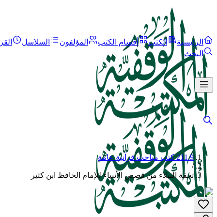
الرئيسية
الكتب
أقسام الكتب
المؤلفون
السلاسل
القر
البحث
211.9 كتب مباحث قرآنية عامة
/
تحفة النبلاء من قصص الأنبياء للإمام الحافظ ابن كثير