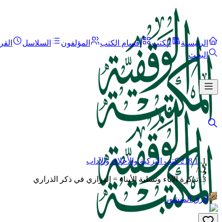
الرئيسية
الكتب
أقسام الكتب
المؤلفون
السلاسل
القر
البحث
218.1 كتب التزكية والأخلاق والآداب
/
تذكرة الآباء وتسلية الأبناء = الدراري في ذكر الذراري
الرق المنشور