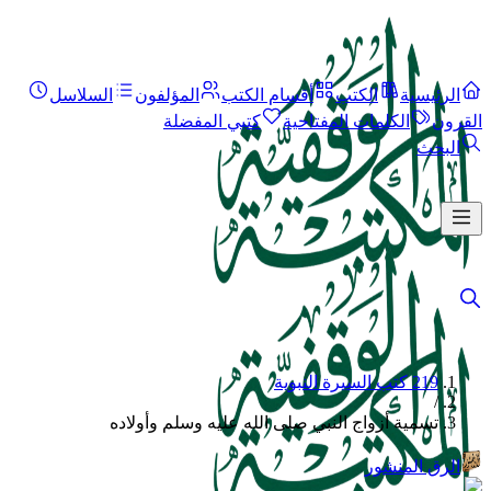
الرئيسية
الكتب
أقسام الكتب
المؤلفون
السلاسل
القرون
الكلمات المفتاحية
كتبي المفضلة
البحث
219 كتب السيرة النبوية
/
تسمية أزواج النبي صلى الله عليه وسلم وأولاده
الرق المنشور