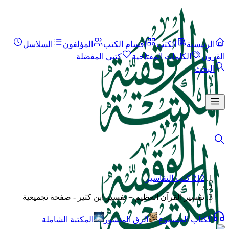
الرئيسية
الكتب
أقسام الكتب
المؤلفون
السلاسل
القرون
الكلمات المفتاحية
كتبي المفضلة
البحث
212 كتب التفاسير
/
تفسير القرآن العظيم = تفسير ابن كثير - صفحة تجميعية
الكتاب المسموع
الرق المنشور
المكتبة الشاملة