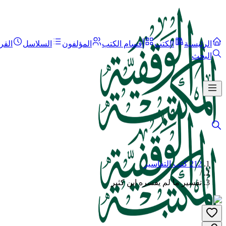
الرئيسية
الكتب
أقسام الكتب
المؤلفون
السلاسل
القر
البحث
212 كتب التفاسير
/
تفسير ما لم يفسره ابن كثير