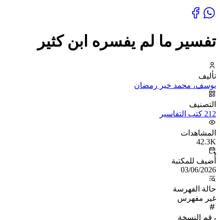
تفسير ما لم يفسره ابن كثير
تأليف
يوسف، محمد خير رمضان
التصنيف
212 كتب التفاسير
المشاهدات
42.3K
أُضيف للمكتبة
03/06/2026
حالة الفهرسة
غير مفهرس
رقم النسخة