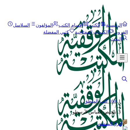
الرئيسية
الكتب
أقسام الكتب
المؤلفون
السلاسل
القرون
الكلمات المفتاحية
كتبي المفضلة
البحث
160 كتب المنطق
/
تلخيص القياس لأرسطو
الرق المنشور