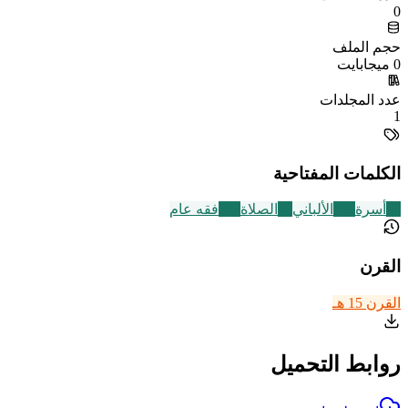
0
حجم الملف
0 ميجابايت
عدد المجلدات
1
الكلمات المفتاحية
87
أسرة
189
الألباني
93
الصلاة
677
فقه عام
القرن
القرن 15 هـ
روابط التحميل