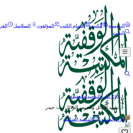
الرئيسية
الكتب
أقسام الكتب
المؤلفون
السلاسل
القر
البحث
214 كتب التوحيد والعقيدة
/
تمهيد الأوائل وتلخيص الدلائل - ت: حيدر
الرق المنشور
المكتبة الشاملة