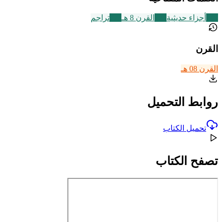
149
أجزاء حديثية
721
القرن 8 هـ
773
تراجم
القرن
القرن 08 هـ
روابط التحميل
تحميل الكتاب
تصفح الكتاب