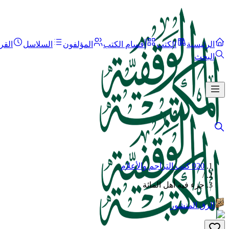
الرئيسية
الكتب
أقسام الكتب
المؤلفون
السلاسل
القر
البحث
920 كتب التراجم والأعلام
/
جزء فيه أهل المائة
الرق المنشور