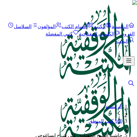
الرئيسية
الكتب
أقسام الكتب
المؤلفون
السلاسل
القرون
الكلمات المفتاحية
كتبي المفضلة
البحث
الرئيسية
160 كتب المنطق
حاشية الشيخ الحفناوي على شرح إيساغوجي