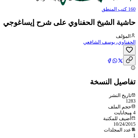
160 كتب المنطق
حاشية الشيخ الحفناوي على شرح إيساغوجي
المؤلف
الحفناوي، يوسف الشافعي
تفاصيل النسخة
تاريخ النشر
1283
حجم الملف
4 ميجابايت
أُضيف للمكتبة
10/24/2015
عدد المجلدات
1