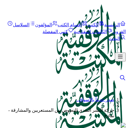
الرئيسية
الكتب
أقسام الكتب
المؤلفون
السلاسل
القرون
الكلمات المفتاحية
كتبي المفضلة
البحث
صدر حديثاً بالأسواق..
/
حركة النشر النقدي للنصوص بين المستعربين والمشارقة -
نماذج