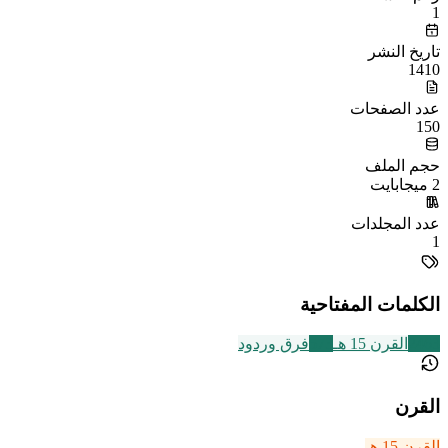
1
تاريخ النشر
1410
عدد الصفحات
150
حجم الملف
2 ميجابايت
عدد المجلدات
1
الكلمات المفتاحية
2463
القرن 15 هـ
573
فرق وردود
القرن
القرن 15 هـ