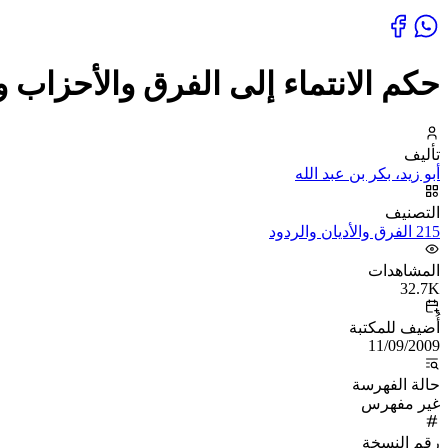
حكم الانتماء إلى الفرق والأحزاب و
تأليف
أبو زيد، بكر بن عبد الله
التصنيف
215 الفرق والأديان والردود
المشاهدات
32.7K
أُضيف للمكتبة
11/09/2009
حالة الفهرسة
غير مفهرس
رقم النسخة