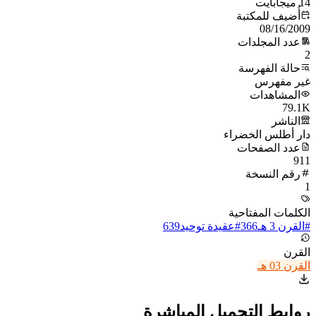
14 ميجابايت
أُضيف للمكتبة
08/16/2009
عدد المجلدات
2
حالة الفهرسة
غير مفهرس
المشاهدات
79.1K
الناشر
دار أطلس الخضراء
عدد الصفحات
911
رقم النسخة
1
الكلمات المفتاحية
#
القرن 3 هـ
366
#
عقيدة توحيد
639
القرن
القرن 03 هـ
روابط التحميل المباشرة