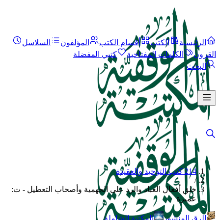
الرئيسية
الكتب
أقسام الكتب
المؤلفون
السلاسل
القرون
الكلمات المفتاحية
كتبي المفضلة
البحث
214 كتب التوحيد والعقيدة
/
خلق أفعال العباد والرد على الجهمية وأصحاب التعطيل - ت:
عميرة
الرق المنشور
المكتبة الشاملة