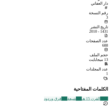
دار العفاني
رقم النسخة
3
تاريخ النشر
1431 - 2010
عدد الصفحات
688
حجم الملف
13 ميجابايت
عدد المجلدات
1
الكلمات المفتاحية
2463
القرن 15 هـ
176
شيعة
573
فرق وردود