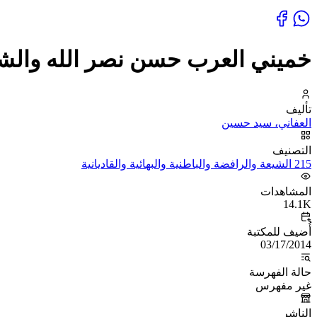
خميني العرب حسن نصر الله والشي
تأليف
العفاني، سيد حسين
التصنيف
215 الشيعة والرافضة والباطنية والبهائية والقاديانية
المشاهدات
14.1K
أُضيف للمكتبة
03/17/2014
حالة الفهرسة
غير مفهرس
الناشر