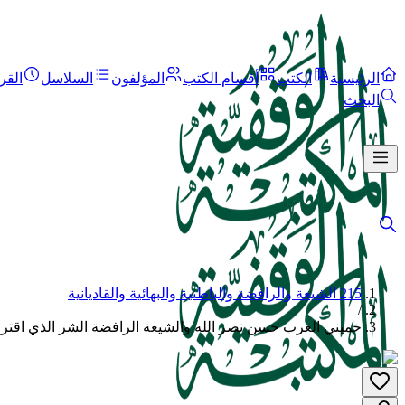
الرئيسية
الكتب
أقسام الكتب
المؤلفون
السلاسل
القر
البحث
215 الشيعة والرافضة والباطنية والبهائية والقاديانية
/
خميني العرب حسن نصر الله والشيعة الرافضة الشر الذي اقتر