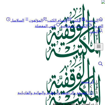
الرئيسية
الكتب
أقسام الكتب
المؤلفون
السلاسل
القرون
الكلمات المفتاحية
كتبي المفضلة
البحث
الرئيسية
215 الشيعة والرافضة والباطنية والبهائية والقاديانية
دراسات عن البهائية والبابية