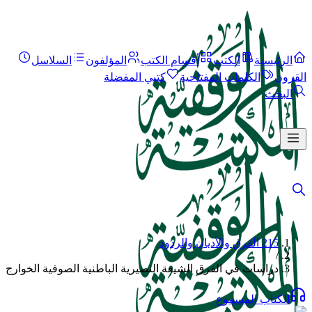
الرئيسية
الكتب
أقسام الكتب
المؤلفون
السلاسل
القرون
الكلمات المفتاحية
كتبي المفضلة
البحث
215 الفرق والأديان والردود
/
دراسات في الفرق الشيعة النصيرية الباطنية الصوفية الخوارج
الكتاب المسموع