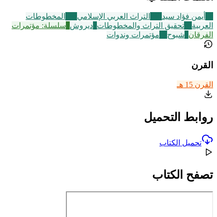
14
أيمن فؤاد سيد
252
التراث العربي الإسلامي
188
المخطوطات
العربية
60
تحقيق التراث والمخطوطات
3
ديروش
7
سلسلة: مؤتمرات
الفرقان
6
شبوح
72
مؤتمرات وندوات
القرن
القرن 15 هـ
روابط التحميل
تحميل الكتاب
تصفح الكتاب