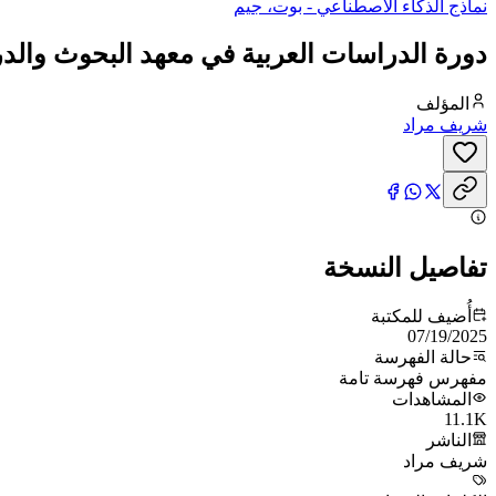
نماذج الذكاء الاصطناعي - بوت، جيم
دورة الدراسات العربية في معهد البحوث والد
المؤلف
شريف مراد
تفاصيل النسخة
أُضيف للمكتبة
07/19/2025
حالة الفهرسة
مفهرس فهرسة تامة
المشاهدات
11.1K
الناشر
شريف مراد