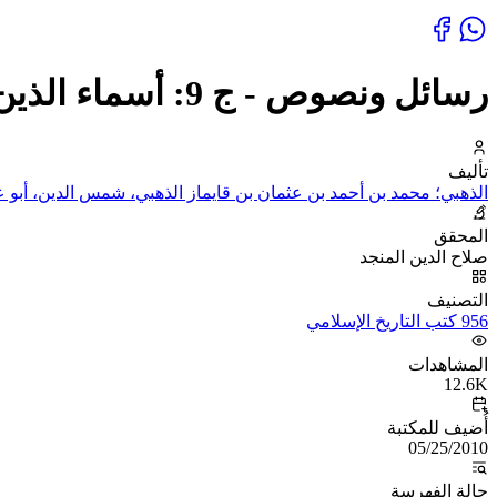
رسائل ونصوص - ج 9: أسماء الذين راموا الخلافة، و نسب الأيوبيين
تأليف
الذهبي؛ محمد بن أحمد بن عثمان بن قايماز الذهبي، شمس الدين، أبو عب
المحقق
صلاح الدين المنجد
التصنيف
956 كتب التاريخ الإسلامي
المشاهدات
12.6K
أُضيف للمكتبة
05/25/2010
حالة الفهرسة