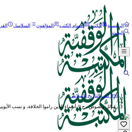
الرئيسية
الكتب
أقسام الكتب
المؤلفون
السلاسل
القر
البحث
956 كتب التاريخ الإسلامي
/
رسائل ونصوص - ج 9: أسماء الذين راموا الخلافة، و نسب الأيوبيين