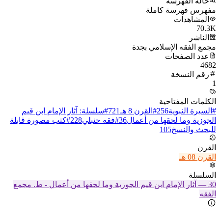
حالة الفهرسة
مفهرس فهرسة كاملة
المشاهدات
70.3K
الناشر
مجمع الفقه الإسلامي بجدة
عدد الصفحات
4682
رقم النسخة
1
الكلمات المفتاحية
#
السيرة النبوية
256
#
القرن 8 هـ
721
#
سلسلة: آثار الإمام ابن قيم
الجوزية وما لحقها من أعمال
36
#
فقه حنبلي
228
#
كتب مصورة قابلة
للبحث والنسخ
105
القرن
القرن 08 هـ
السلسلة
30
—
آثار الإمام ابن قيم الجوزية وما لحقها من أعمال - ط. مجمع
الفقه