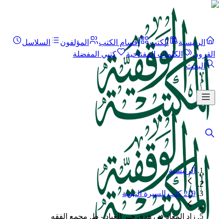
الرئيسية
الكتب
أقسام الكتب
المؤلفون
السلاسل
القرون
الكلمات المفتاحية
كتبي المفضلة
البحث
الرئيسية
219 كتب السيرة النبوية
زاد المعاد في هدي خير العباد - ط. مجمع الفقه