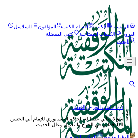
الرئيسية
الكتب
أقسام الكتب
المؤلفون
السلاسل
القرون
الكلمات المفتاحية
كتبي المفضلة
البحث
213.3 كتب الجرح والتعديل
/
سؤالات أبي عبد الله الحاكم النيسابوري للإمام أبي الحسن
الدارقطني في الجرح والتعديل وعلل الحديث
الرق المنشور
المكتبة الشاملة