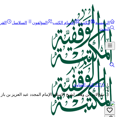
الرئيسية
الكتب
أقسام الكتب
المؤلفون
السلاسل
القر
البحث
217.9 كتب الفتاوى
/
سؤالات ابن وهف لشيخ الإسلام الإمام المجدد عبد العزيز بن باز